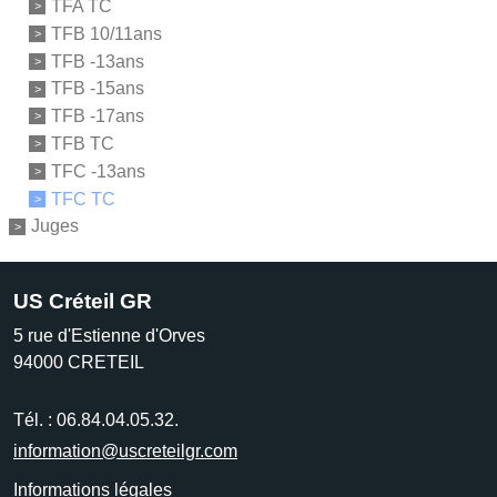
TFA TC
TFB 10/11ans
TFB -13ans
TFB -15ans
TFB -17ans
TFB TC
TFC -13ans
TFC TC
Juges
US Créteil GR
5 rue d'Estienne d'Orves
94000
CRETEIL
Tél. :
06.84.04.05.32.
information@uscreteilgr.com
Informations légales