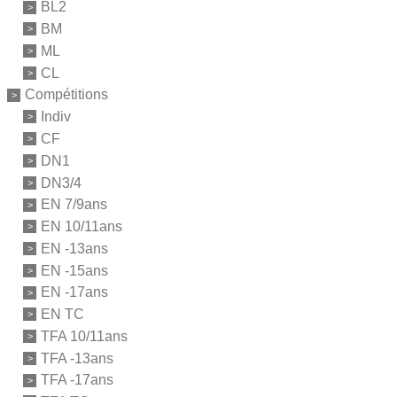
BL2
BM
ML
CL
Compétitions
Indiv
CF
DN1
DN3/4
EN 7/9ans
EN 10/11ans
EN -13ans
EN -15ans
EN -17ans
EN TC
TFA 10/11ans
TFA -13ans
TFA -17ans