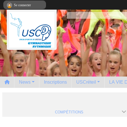
Panneau de gestion des cookies
Se connecter
News
Inscriptions
USCréteil
LA VIE
COMPÉTITIONS