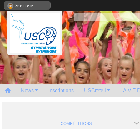
Panneau de gestion des cookies
Se connecter
News
Inscriptions
USCréteil
LA VIE
COMPÉTITIONS