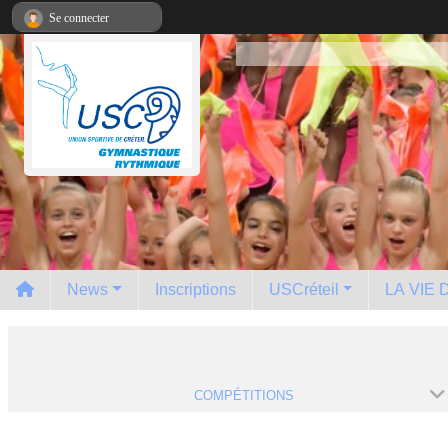
Panneau de gestion des cookies
Se connecter
News
Inscriptions
USCréteil
LA VIE
COMPÉTITIONS