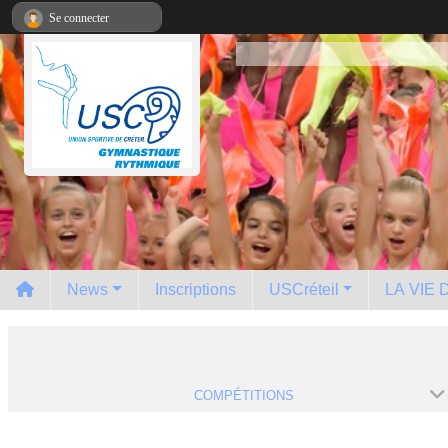
Panneau de gestion des cookies
Se connecter
News
Inscriptions
USCréteil
LA VIE
COMPÉTITIONS