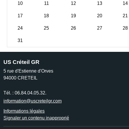
10
11
12
13
14
17
18
19
20
21
24
25
26
27
28
31
US Créteil GR
5 rue d'Estienne d'Orves
94000
CRETEIL
Tél. :
06.84.04.05.32.
information@uscreteilgr.com
Informations légales
Signaler un contenu inapproprié