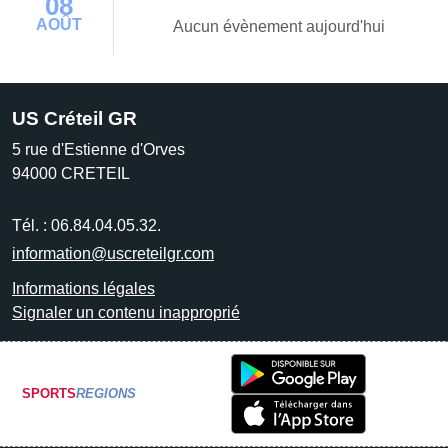
08
AOÛT
Aucun évènement aujourd'hui
US Créteil GR
5 rue d'Estienne d'Orves
94000
CRETEIL
Tél. :
06.84.04.05.32.
information@uscreteilgr.com
Informations légales
Signaler un contenu inapproprié
SPORTS
REGIONS