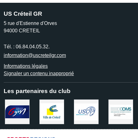
US Créteil GR
5 rue d'Estienne d'Orves
94000
CRETEIL
Tél. :
06.84.04.05.32.
information@uscreteilgr.com
Informations légales
Signaler un contenu inapproprié
Les partenaires du club