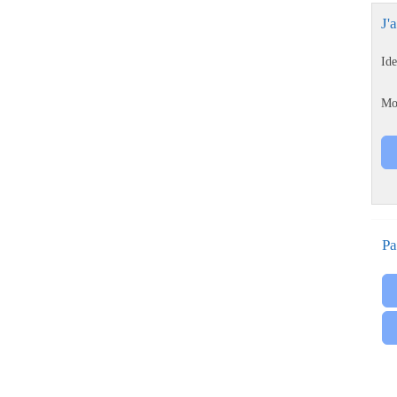
J'
Ide
Mo
Pa