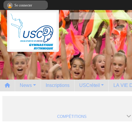
Panneau de gestion des cookies
Se connecter
News
Inscriptions
USCréteil
LA VIE
COMPÉTITIONS