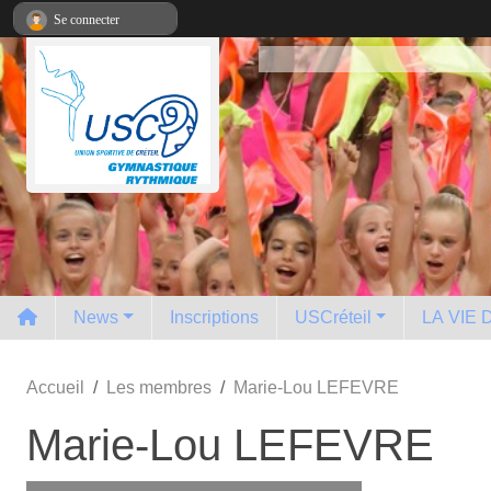
Panneau de gestion des cookies
Se connecter
News
Inscriptions
USCréteil
LA VIE
Accueil
Les membres
Marie-Lou LEFEVRE
Marie-Lou LEFEVRE