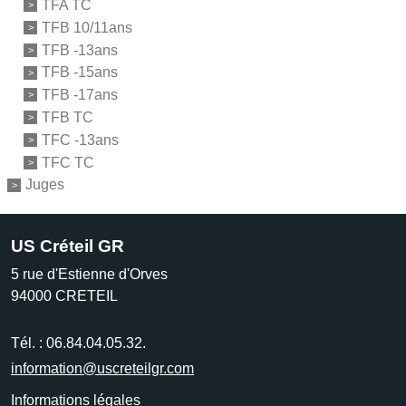
TFA TC
TFB 10/11ans
TFB -13ans
TFB -15ans
TFB -17ans
TFB TC
TFC -13ans
TFC TC
Juges
US Créteil GR
5 rue d'Estienne d'Orves
94000
CRETEIL
Tél. :
06.84.04.05.32.
information@uscreteilgr.com
Informations légales