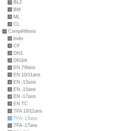
BL2
BM
ML
CL
Compétitions
Indiv
CF
DN1
DN3/4
EN 7/9ans
EN 10/11ans
EN -13ans
EN -15ans
EN -17ans
EN TC
TFA 10/11ans
TFA -13ans
TFA -17ans