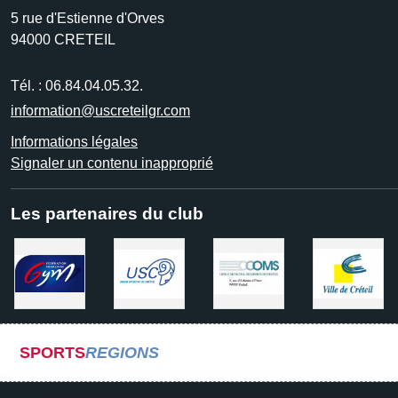
5 rue d'Estienne d'Orves
94000
CRETEIL
Tél. :
06.84.04.05.32.
information@uscreteilgr.com
Informations légales
Signaler un contenu inapproprié
Les partenaires du club
SPORTS
REGIONS