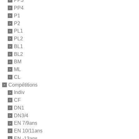
PP3
PP4
P1
P2
PL1
PL2
BL1
BL2
BM
ML
CL
Compétitions
Indiv
CF
DN1
DN3/4
EN 7/9ans
EN 10/11ans
EN -13ans