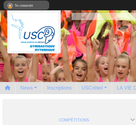
Panneau de gestion des cookies
Se connecter
News
Inscriptions
USCréteil
LA VIE
COMPÉTITIONS