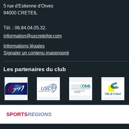
5 rue d'Estienne d'Orves
94000
CRETEIL
Tél. :
06.84.04.05.32.
information@uscreteilgr.com
Informations légales
Signaler un contenu inapproprié
Les partenaires du club
SPORTS
REGIONS