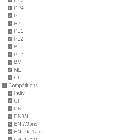
PP3
PP4
P1
P2
PL1
PL2
BL1
BL2
BM
ML
CL
Compétitions
Indiv
CF
DN1
DN3/4
EN 7/9ans
EN 10/11ans
EN -13ans