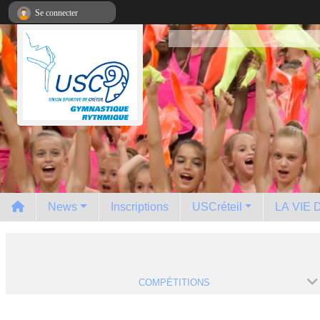
Panneau de gestion des cookies
Se connecter
News
Inscriptions
USCréteil
LA VIE
COMPÉTITIONS