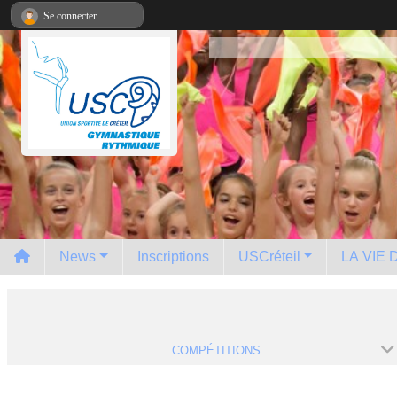
Panneau de gestion des cookies
Se connecter
News
Inscriptions
USCréteil
LA VIE
COMPÉTITIONS