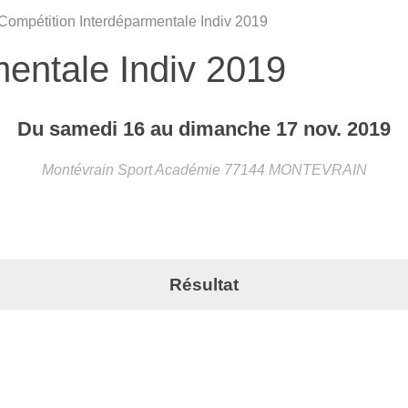
Compétition Interdéparmentale Indiv 2019
mentale Indiv 2019
Du
samedi
16
au
dimanche
17
nov.
2019
Montévrain Sport Académie
77144
MONTEVRAIN
Résultat