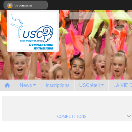
Panneau de gestion des cookies
Se connecter
News
Inscriptions
USCréteil
LA VIE
COMPÉTITIONS