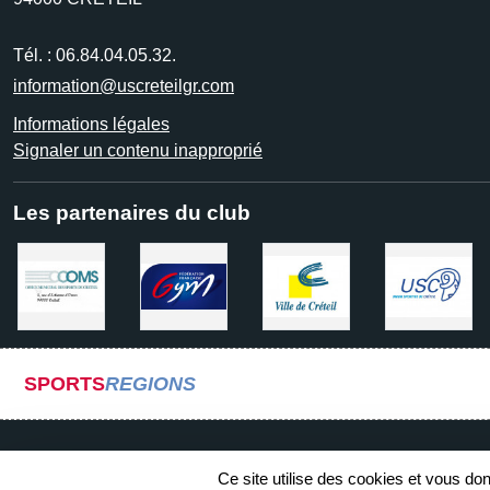
Tél. :
06.84.04.05.32.
information@uscreteilgr.com
Informations légales
Signaler un contenu inapproprié
Les partenaires du club
SPORTS
REGIONS
Ce site utilise des cookies et vous do