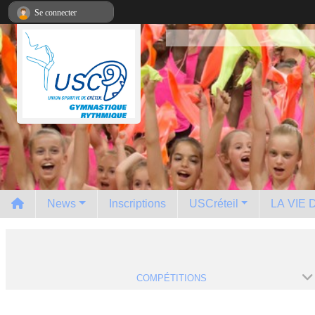
Panneau de gestion des cookies
Se connecter
News
Inscriptions
USCréteil
LA VIE
COMPÉTITIONS