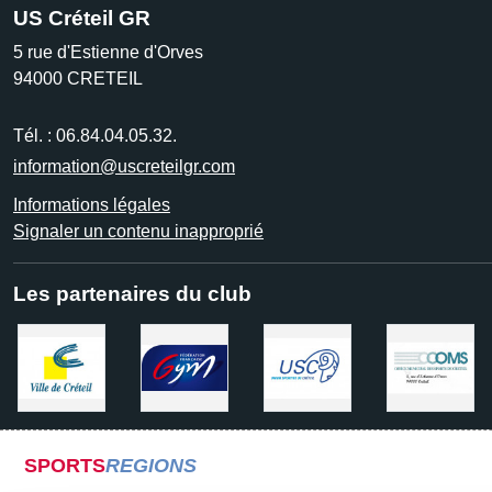
US Créteil GR
5 rue d'Estienne d'Orves
94000
CRETEIL
Tél. :
06.84.04.05.32.
information@uscreteilgr.com
Informations légales
Signaler un contenu inapproprié
Les partenaires du club
SPORTS
REGIONS