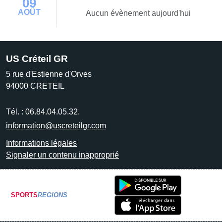
09
AOÛT
Aucun évènement aujourd'hui
US Créteil GR
5 rue d'Estienne d'Orves
94000
CRETEIL
Tél. :
06.84.04.05.32.
information@uscreteilgr.com
Informations légales
Signaler un contenu inapproprié
SPORTS
REGIONS