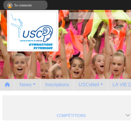
Panneau de gestion des cookies
Se connecter
News
Inscriptions
USCréteil
LA VIE
COMPÉTITIONS