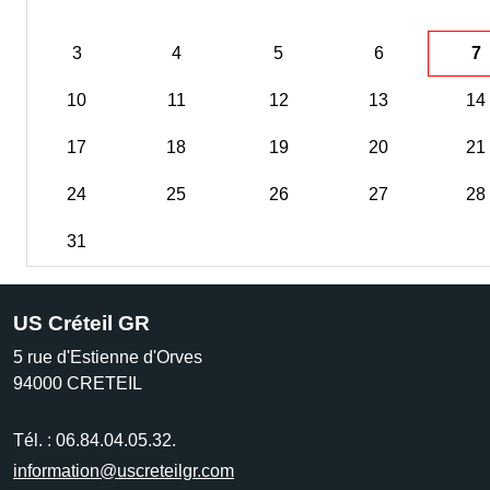
3
4
5
6
7
10
11
12
13
14
17
18
19
20
21
24
25
26
27
28
31
US Créteil GR
5 rue d'Estienne d'Orves
94000
CRETEIL
Tél. :
06.84.04.05.32.
information@uscreteilgr.com