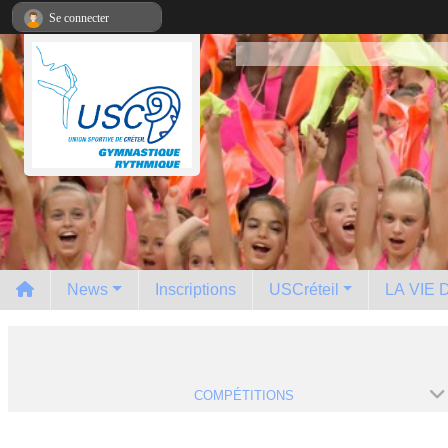
Panneau de gestion des cookies
Se connecter
News
Inscriptions
USCréteil
LA VIE
COMPÉTITIONS