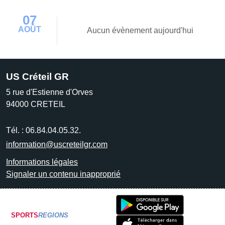
07
AOÛT
Aucun évènement aujourd'hui
US Créteil GR
5 rue d'Estienne d'Orves
94000
CRETEIL
Tél. :
06.84.04.05.32.
information@uscreteilgr.com
Informations légales
Signaler un contenu inapproprié
SPORTS
REGIONS