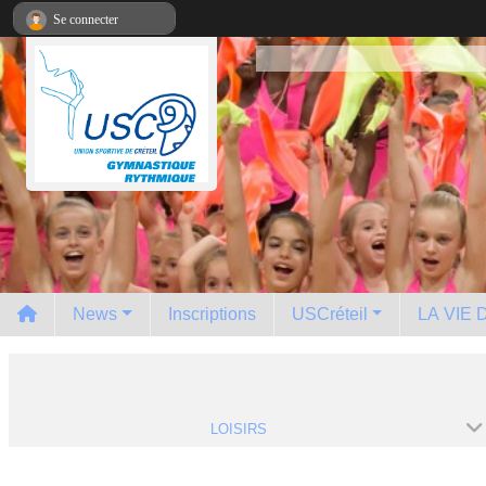
Panneau de gestion des cookies
Se connecter
News
Inscriptions
USCréteil
LA VIE
LOISIRS