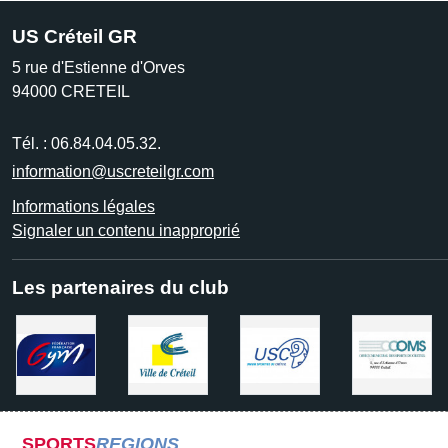
US Créteil GR
5 rue d'Estienne d'Orves
94000
CRETEIL
Tél. :
06.84.04.05.32.
information@uscreteilgr.com
Informations légales
Signaler un contenu inapproprié
Les partenaires du club
SPORTS
REGIONS