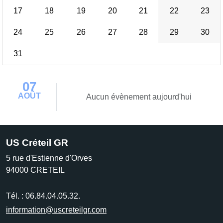
17
18
19
20
21
22
23
24
25
26
27
28
29
30
31
07
AOÛT
Aucun évènement aujourd'hui
US Créteil GR
5 rue d'Estienne d'Orves
94000
CRETEIL
Tél. :
06.84.04.05.32.
information@uscreteilgr.com