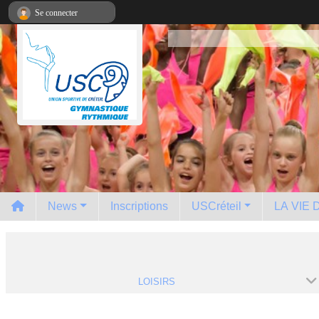
Panneau de gestion des cookies
Se connecter
News
Inscriptions
USCréteil
LA VIE
LOISIRS