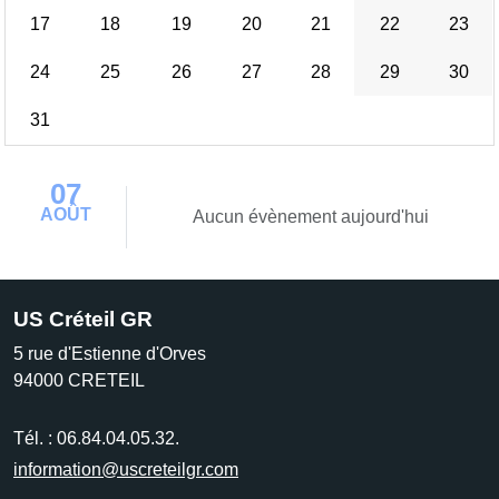
17
18
19
20
21
22
23
24
25
26
27
28
29
30
31
07
AOÛT
Aucun évènement aujourd'hui
US Créteil GR
5 rue d'Estienne d'Orves
94000
CRETEIL
Tél. :
06.84.04.05.32.
information@uscreteilgr.com