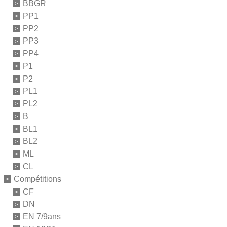
BBGR
PP1
PP2
PP3
PP4
P1
P2
PL1
PL2
B
BL1
BL2
ML
CL
Compétitions
CF
DN
EN 7/9ans