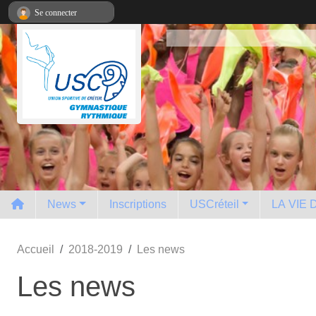
Panneau de gestion des cookies
Se connecter
News
Inscriptions
USCréteil
LA VIE
Accueil
2018-2019
Les news
Les news