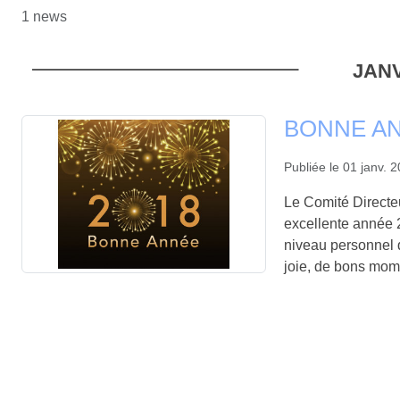
1 news
JANV
BONNE AN
Publiée le
01 janv. 
Le Comité Directeu
excellente année 2
niveau personnel q
joie, de bons mome