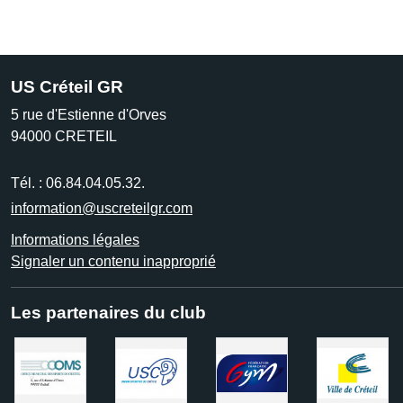
US Créteil GR
5 rue d'Estienne d'Orves
94000
CRETEIL
Tél. :
06.84.04.05.32.
information@uscreteilgr.com
Informations légales
Signaler un contenu inapproprié
Les partenaires du club