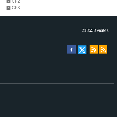
CF2
CF3
218558
visites