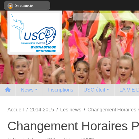
Panneau de gestion des cookies
Se connecter
News
Inscriptions
USCréteil
LA VIE
Accueil
2014-2015
Les news
Changement Horaires 
Changement Horaires P