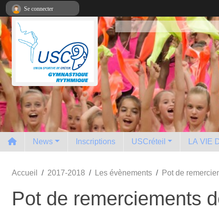
Panneau de gestion des cookies
Se connecter
News
Inscriptions
USCréteil
LA VIE
Accueil
2017-2018
Les évènements
Pot de remercie
Pot de remerciements d