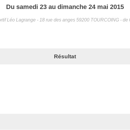
Du
samedi
23
au
dimanche
24
mai
2015
tif Léo Lagrange - 18 rue des anges
59200
TOURCOING
- de
Résultat