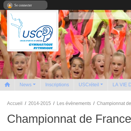
Panneau de gestion des cookies
Se connecter
News
Inscriptions
USCréteil
LA VIE
Accueil
2014-2015
Les évènements
Championnat de
Championnat de Franc