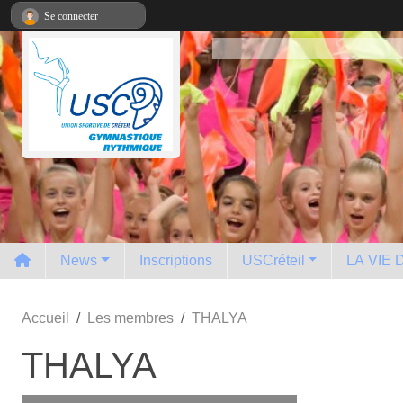
Panneau de gestion des cookies
Se connecter
News
Inscriptions
USCréteil
LA VIE
Accueil
Les membres
THALYA
THALYA