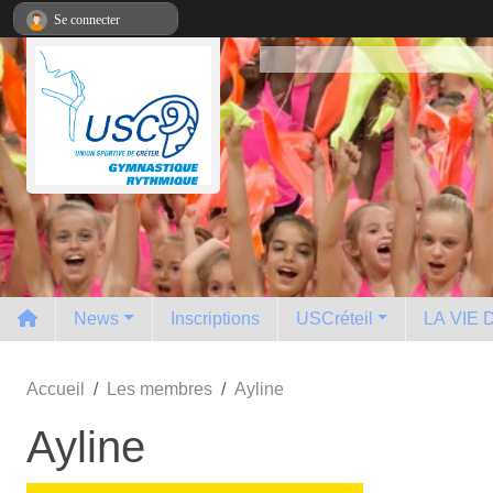
Panneau de gestion des cookies
Se connecter
News
Inscriptions
USCréteil
LA VIE
Accueil
Les membres
Ayline
Ayline