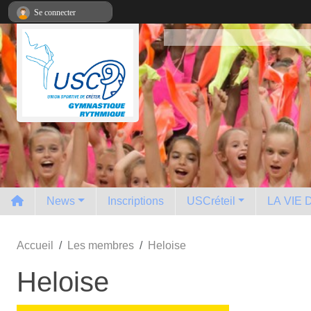
Panneau de gestion des cookies
Se connecter
News
Inscriptions
USCréteil
LA VIE
Accueil
Les membres
Heloise
Heloise